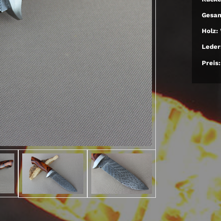
Gesam
Holz:
Leder
Preis: