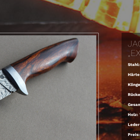
JA
„E
Stahl:
Härte
Kling
Rücke
Gesam
Holz:
Leder
Preis: