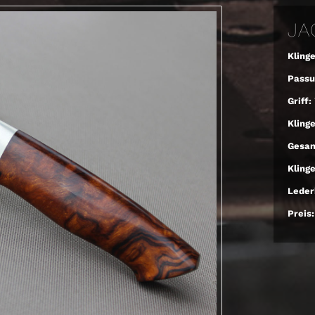
JA
Klinge
Passu
Griff:
Kling
Gesam
Kling
Leder
Preis: