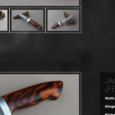
JA
„F
Stahl:
Kling
Rücke