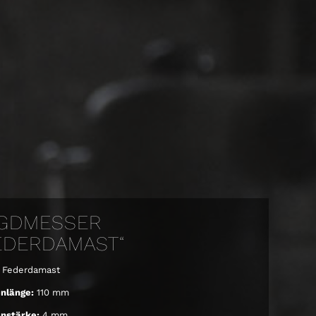
GDMESSER
EDERDAMAST“
Federdamast
enlänge:
110 mm
nstärke:
4 mm