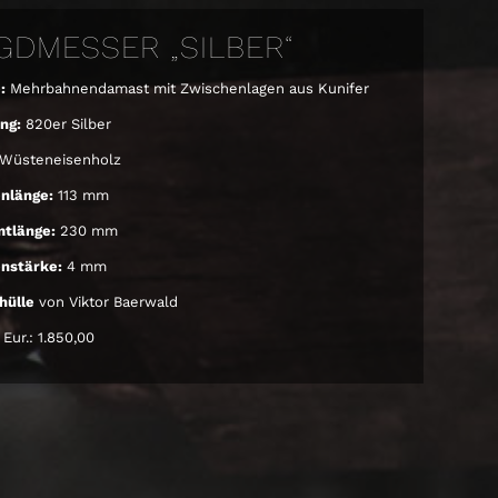
GDMESSER „SILBER“
:
Mehrbahnendamast mit Zwischenlagen aus Kunifer
ng:
820er Silber
Wüsteneisenholz
enlänge:
113 mm
tlänge:
230 mm
enstärke:
4 mm
hülle
von Viktor Baerwald
Eur.: 1.850,00