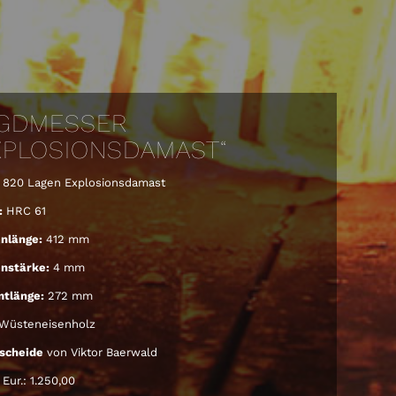
GDMESSER
XPLOSIONSDAMAST“
820 Lagen Explosionsdamast
:
HRC 61
enlänge:
412 mm
nstärke:
4 mm
tlänge:
272 mm
Wüsteneisenholz
scheide
von Viktor Baerwald
Eur.: 1.250,00